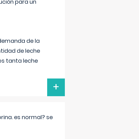
lución para un
 demanda de la
tidad de leche
s tanta leche
+
rina. es normal? se