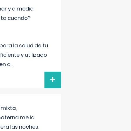
nar y a media
sta cuando?
para la salud de tu
iciente y utilizado
 en a
...
+
 mixta,
materna me la
era las noches.