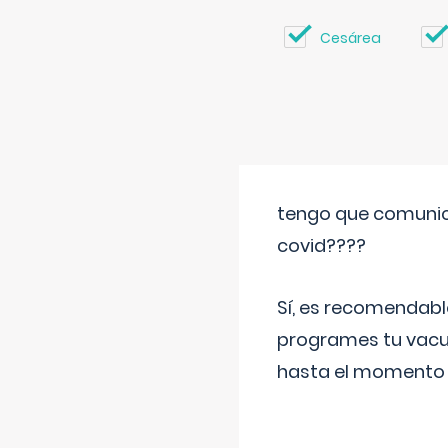
Cesárea
tengo que comunic
covid????
Sí, es recomendabl
programes tu vacun
hasta el momento so