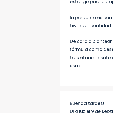
extraigo para comp
la pregunta es com
tiwmpo , cantidad....
De cara a plantear
fórmula como dese
tras el nacimiento 
sem
...
Buenad tardes!
Di a luz el 9 de s