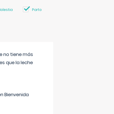
olestia
Parto
ue no tiene más
s que la leche
en Bienvenida