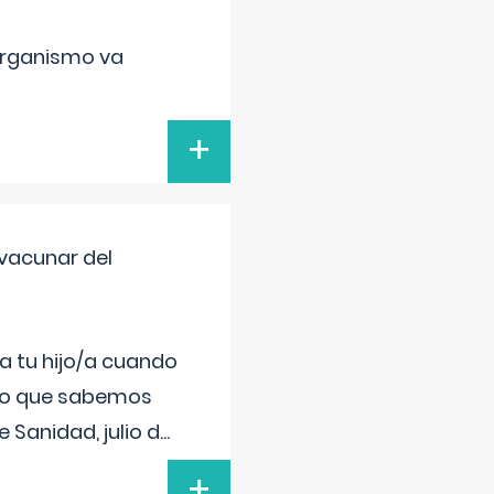
organismo va
+
vacunar del
a tu hijo/a cuando
 lo que sabemos
 Sanidad, julio d
...
+