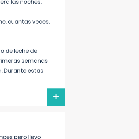
era las noches.
he, cuantas veces,
o de leche de
primeras semanas
a. Durante estas
+
nces pero llevo