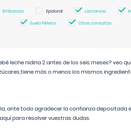
Embarazo
Epidural
Lactancia
M
Suelo Pélvico
Otras consultas
ebé leche nidina 2 antes de los seis meses? veo q
zúcares,tiene más o menos los mismos ingrediente
ila, ante todo agradecer la confianza depositada 
quí para resolver vuestras dudas.