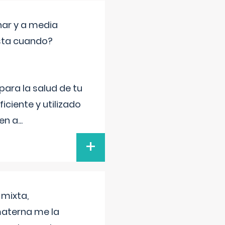
nar y a media
sta cuando?
para la salud de tu
iciente y utilizado
 en a
...
+
 mixta,
materna me la