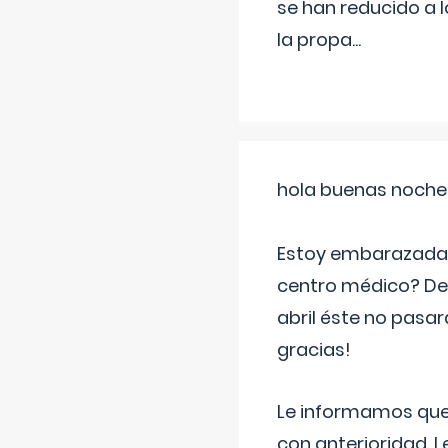
se han reducido a 
la propa
...
hola buenas noche
Estoy embarazada d
centro médico? Deb
abril éste no pasa
gracias!
Le informamos que,
con anterioridad. 