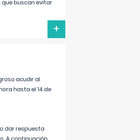
s que buscan evitar
+
roso acudir al
ora hasta el 14 de
do dar respuesta
s. A continuación,