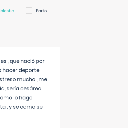
olestia
Parto
s , que nació por
 hacer deporte,
estreso mucho , me
a, sería cesárea
 como lo hago
a , y se como se