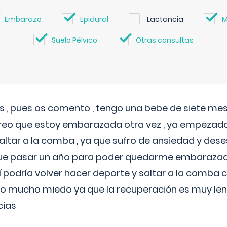
Embarazo
Epidural
Lactancia
M
Suelo Pélvico
Otras consultas
 , pues os comento , tengo una bebe de siete mese
reo que estoy embarazada otra vez , ya empezado
tar a la comba , ya que sufro de ansiedad y des
 que pasar un año para poder quedarme embarazad
así podría volver hacer deporte y saltar a la comba
o mucho miedo ya que la recuperación es muy lent
cias