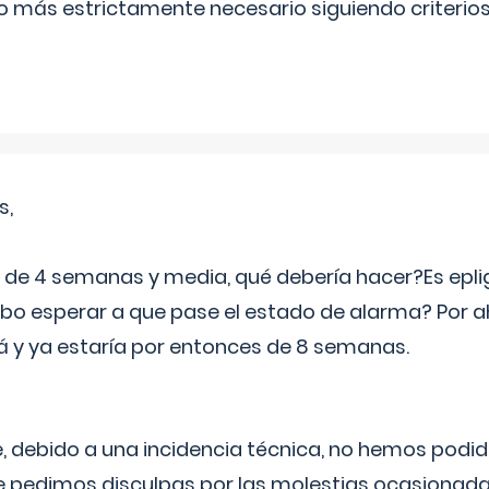
lo más estrictamente necesario siguiendo criterio
s,
e 4 semanas y media, qué debería hacer?Es eplig
o esperar a que pase el estado de alarma? Por ah
rá y ya estaría por entonces de 8 semanas.
 debido a una incidencia técnica, no hemos podi
Le pedimos disculpas por las molestias ocasionada