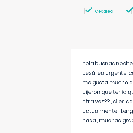
Cesárea
hola buenas noches
cesárea urgente, c
me gusta mucho sal
dijeron que tenía
otra vez?? , si es 
actualmente , teng
pasa , muchas gra