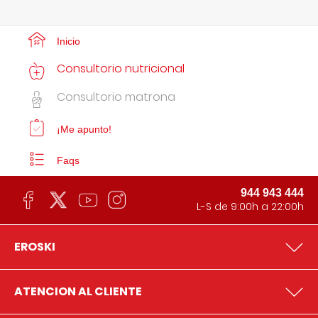
Inicio
Consultorio nutricional
Consultorio matrona
¡Me apunto!
Faqs
944 943 444
L-S de 9:00h a 22:00h
EROSKI
ATENCION AL CLIENTE