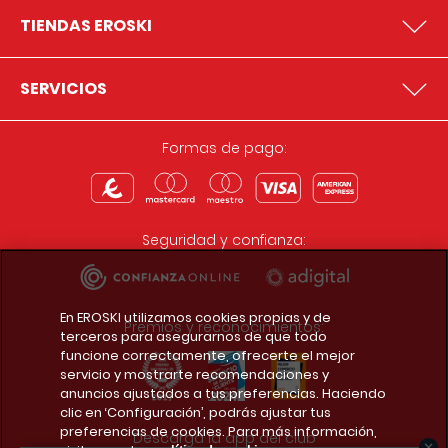
TIENDAS EROSKI
SERVICIOS
Formas de pago:
Seguridad y confianza:
En EROSKI utilizamos cookies propias y de
Premios y reconocimientos:
terceros para asegurarnos de que todo
funcione correctamente, ofrecerte el mejor
servicio y mostrarte recomendaciones y
anuncios ajustados a tus preferencias. Haciendo
clic en ‘Configuración’, podrás ajustar tus
preferencias de cookies. Para más información,
Descarga la app del club