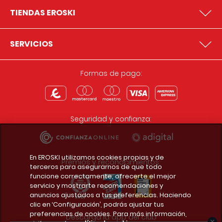
TIENDAS EROSKI
SERVICIOS
Formas de pago:
Seguridad y confianza:
En EROSKI utilizamos cookies propias y de
Premios y reconocimientos:
terceros para asegurarnos de que todo
funcione correctamente, ofrecerte el mejor
servicio y mostrarte recomendaciones y
anuncios ajustados a tus preferencias. Haciendo
clic en ‘Configuración’, podrás ajustar tus
preferencias de cookies. Para más información,
Descarga la app del club