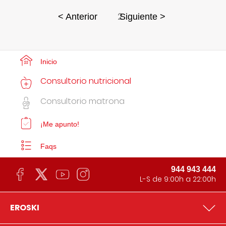
2
< Anterior
Siguiente >
Inicio
Consultorio nutricional
Consultorio matrona
¡Me apunto!
Faqs
944 943 444
L-S de 9:00h a 22:00h
EROSKI