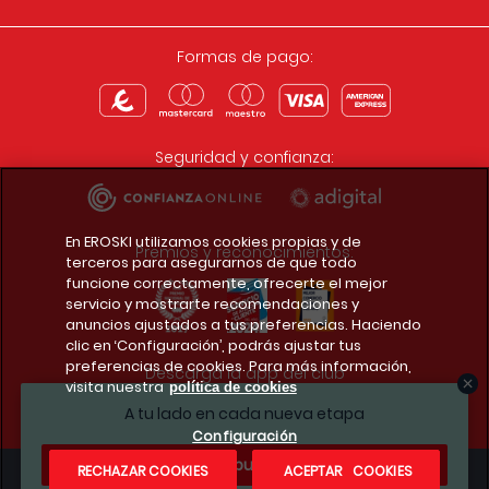
Formas de pago:
Seguridad y confianza:
En EROSKI utilizamos cookies propias y de
Premios y reconocimientos:
terceros para asegurarnos de que todo
funcione correctamente, ofrecerte el mejor
servicio y mostrarte recomendaciones y
anuncios ajustados a tus preferencias. Haciendo
clic en ‘Configuración’, podrás ajustar tus
preferencias de cookies. Para más información,
Descarga la app del club
visita nuestra
política de cookies
A tu lado en cada nueva etapa
Configuración
¿Te apuntas?
RECHAZAR COOKIES
ACEPTAR COOKIES
Condiciones legales