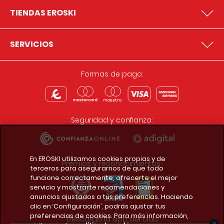
TIENDAS EROSKI
SERVICIOS
Formas de pago:
Seguridad y confianza:
En EROSKI utilizamos cookies propias y de
Premios y reconocimientos:
terceros para asegurarnos de que todo
funcione correctamente, ofrecerte el mejor
servicio y mostrarte recomendaciones y
anuncios ajustados a tus preferencias. Haciendo
clic en ‘Configuración’, podrás ajustar tus
preferencias de cookies. Para más información,
Descarga la app del club