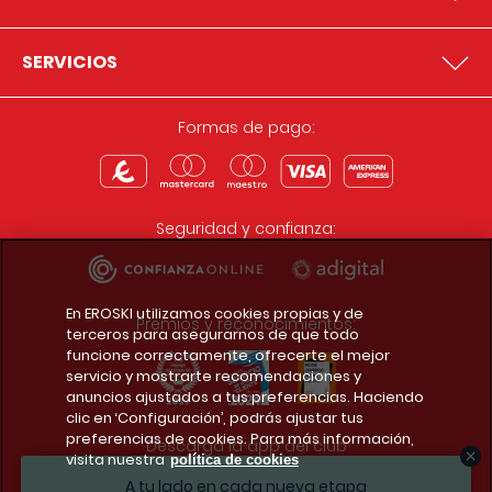
SERVICIOS
Formas de pago:
Seguridad y confianza:
En EROSKI utilizamos cookies propias y de
Premios y reconocimientos:
terceros para asegurarnos de que todo
funcione correctamente, ofrecerte el mejor
servicio y mostrarte recomendaciones y
anuncios ajustados a tus preferencias. Haciendo
clic en ‘Configuración’, podrás ajustar tus
preferencias de cookies. Para más información,
Descarga la app del club
visita nuestra
política de cookies
A tu lado en cada nueva etapa