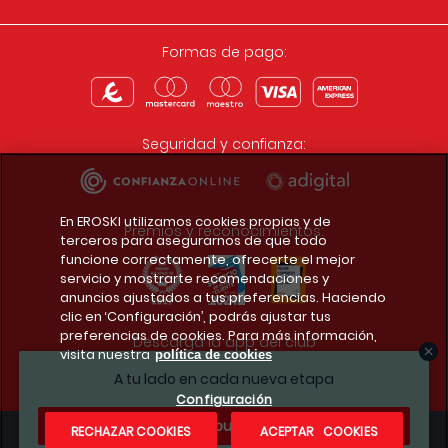
Formas de pago:
Seguridad y confianza:
En EROSKI utilizamos cookies propias y de
Premios y reconocimientos:
terceros para asegurarnos de que todo
funcione correctamente, ofrecerte el mejor
servicio y mostrarte recomendaciones y
anuncios ajustados a tus preferencias. Haciendo
clic en ‘Configuración’, podrás ajustar tus
preferencias de cookies. Para más información,
Descarga la app del club
visita nuestra
política de cookies
A tu lado en cada nueva etapa
Configuración
¿Te apuntas?
RECHAZAR COOKIES
ACEPTAR COOKIES
Condiciones legales