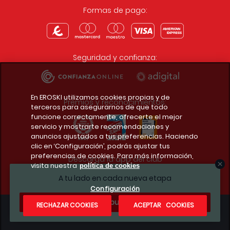
Formas de pago:
Seguridad y confianza:
En EROSKI utilizamos cookies propias y de
Premios y reconocimientos:
terceros para asegurarnos de que todo
funcione correctamente, ofrecerte el mejor
servicio y mostrarte recomendaciones y
anuncios ajustados a tus preferencias. Haciendo
clic en ‘Configuración’, podrás ajustar tus
preferencias de cookies. Para más información,
Descarga la app del club
visita nuestra
política de cookies
A tu lado en cada nueva etapa
Configuración
¿Te apuntas?
RECHAZAR COOKIES
ACEPTAR COOKIES
Condiciones legales