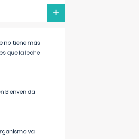
+
ue no tiene más
s que la leche
en Bienvenida
organismo va