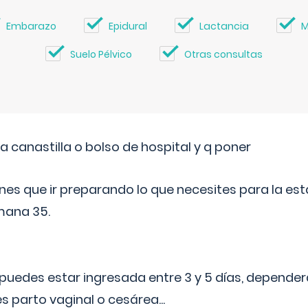
Embarazo
Epidural
Lactancia
M
Suelo Pélvico
Otras consultas
a canastilla o bolso de hospital y q poner
nes que ir preparando lo que necesites para la esta
mana 35.
puedes estar ingresada entre 3 y 5 días, dependerá
 es parto vaginal o cesárea
...