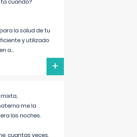
sta cuando?
para la salud de tu
iciente y utilizado
 en a
...
+
 mixta,
materna me la
era las noches.
he, cuantas veces,