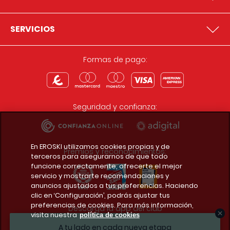
SERVICIOS
Formas de pago:
Seguridad y confianza:
En EROSKI utilizamos cookies propias y de
Premios y reconocimientos:
terceros para asegurarnos de que todo
funcione correctamente, ofrecerte el mejor
servicio y mostrarte recomendaciones y
anuncios ajustados a tus preferencias. Haciendo
clic en ‘Configuración’, podrás ajustar tus
preferencias de cookies. Para más información,
Descarga la app del club
visita nuestra
política de cookies
A tu lado en cada nueva etapa