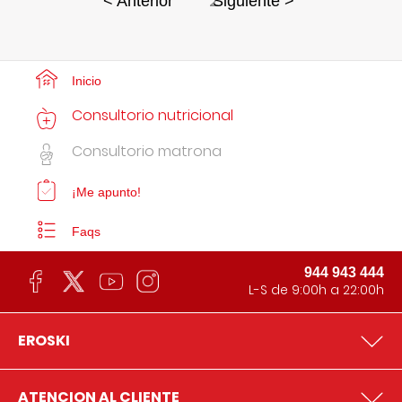
2
< Anterior
Siguiente >
Inicio
Consultorio nutricional
Consultorio matrona
¡Me apunto!
Faqs
944 943 444
L-S de 9:00h a 22:00h
EROSKI
ATENCION AL CLIENTE