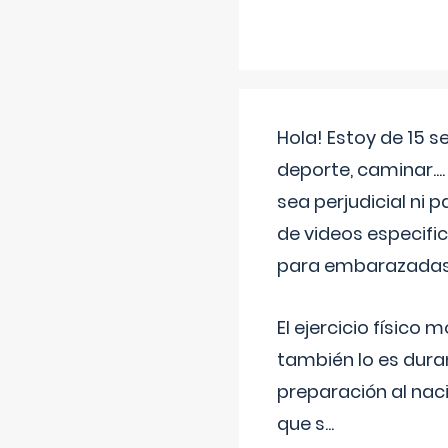
Hola! Estoy de 15 
deporte, caminar...
sea perjudicial ni 
de videos especifi
para embarazadas?
El ejercicio físic
también lo es dura
preparación al naci
que s
...