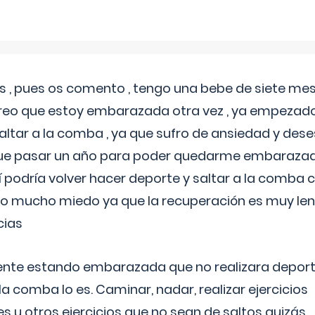
 , pues os comento , tengo una bebe de siete mese
reo que estoy embarazada otra vez , ya empezado
tar a la comba , ya que sufro de ansiedad y des
 que pasar un año para poder quedarme embarazad
así podría volver hacer deporte y saltar a la comba
o mucho miedo ya que la recuperación es muy lent
cias
ente estando embarazada que no realizara depor
la comba lo es. Caminar, nadar, realizar ejercicios
es u otros ejercicios que no sean de saltos quizás