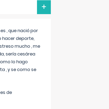
+
s , que nació por
 hacer deporte,
estreso mucho , me
a, sería cesárea
 como lo hago
a , y se como se
tes de