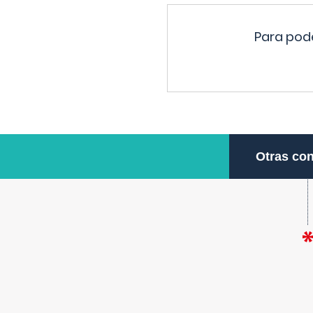
Para pode
Otras con