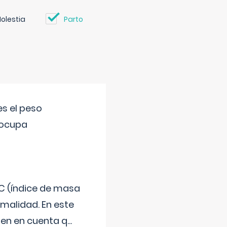
olestia
Parto
s el peso
eocupa
C (índice de masa
malidad. En este
 Ten en cuenta q
...