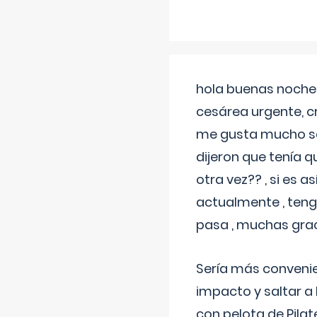
hola buenas noches
cesárea urgente, c
me gusta mucho sal
dijeron que tenía
otra vez?? , si es 
actualmente , teng
pasa , muchas gra
Sería más conveni
impacto y saltar a 
con pelota de Pilat