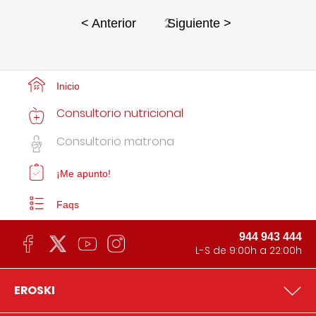
2
< Anterior
Siguiente >
Inicio
Consultorio nutricional
Consultorio matrona
¡Me apunto!
Faqs
944 943 444
L-S de 9:00h a 22:00h
EROSKI