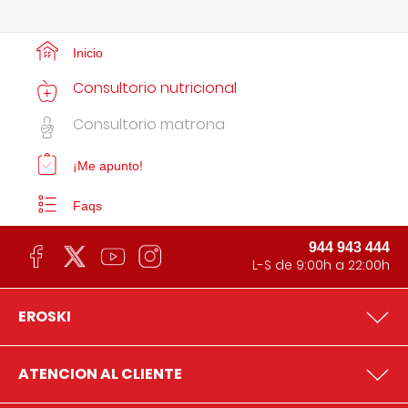
Inicio
Consultorio nutricional
Consultorio matrona
¡Me apunto!
Faqs
944 943 444
L-S de 9:00h a 22:00h
EROSKI
ATENCION AL CLIENTE