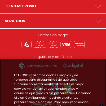
TIENDAS EROSKI
SERVICIOS
Formas de pago:
Seguridad y confianza:
En EROSKI utilizamos cookies propias y de
Premios y reconocimientos:
terceros para asegurarnos de que todo
funcione correctamente, ofrecerte el mejor
servicio y mostrarte recomendaciones y
anuncios ajustados a tus preferencias. Haciendo
clic en ‘Configuración’, podrás ajustar tus
preferencias de cookies. Para más información,
Descarga la app del club