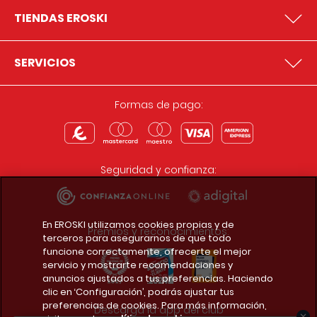
TIENDAS EROSKI
SERVICIOS
Formas de pago:
Seguridad y confianza:
En EROSKI utilizamos cookies propias y de
Premios y reconocimientos:
terceros para asegurarnos de que todo
funcione correctamente, ofrecerte el mejor
servicio y mostrarte recomendaciones y
anuncios ajustados a tus preferencias. Haciendo
clic en ‘Configuración’, podrás ajustar tus
preferencias de cookies. Para más información,
Descarga la app del club