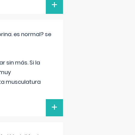
+
rina. es normal? se
 sin más. Si la
 muy
sta musculatura
+