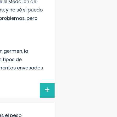
 el Medallón de
os, y no sé si puedo
 problemas, pero
un germen, la
 tipos de
alimentos envasados
+
s el peso