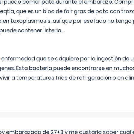
si puedo comer paté durante el embarazo. Compré
leqtia, que es un bloc de foir gras de pato con troz
vo en toxoplasmosis, así que por ese lado no tengo
puede contener listeria...
na enfermedad que se adquiere por la ingestión de 
enes. Esta bacteria puede encontrarse en muchos
vivir a temperaturas frías de refrigeración o en 
oy embarazada de 27+3 y me gustaría saber cual e