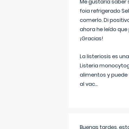
Me gustaría saber 
foia refrigerado Se
comerlo. Di positi
ahora he leído que 
¡Gracias!
La listeriosis es u
Listeria monocytog
alimentos y puede 
al vac
...
Buenas tardes, est