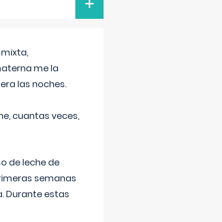
+
 mixta,
materna me la
era las noches.
he, cuantas veces,
o de leche de
primeras semanas
a. Durante estas