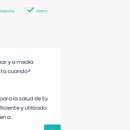
olestia
Parto
nar y a media
sta cuando?
para la salud de tu
iciente y utilizado
 en a
...