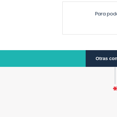
Para pode
Otras con