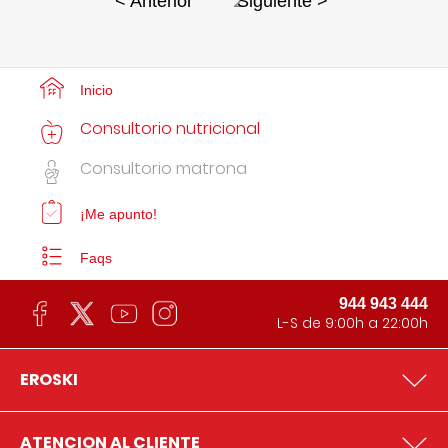
2
< Anterior
Siguiente >
Inicio
Consultorio nutricional
Consultorio matrona
¡Me apunto!
Faqs
944 943 444
L-S de 9:00h a 22:00h
EROSKI
ATENCION AL CLIENTE