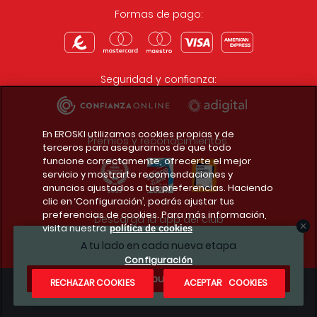
Formas de pago:
Seguridad y confianza:
En EROSKI utilizamos cookies propias y de
Premios y reconocimientos:
terceros para asegurarnos de que todo
funcione correctamente, ofrecerte el mejor
servicio y mostrarte recomendaciones y
anuncios ajustados a tus preferencias. Haciendo
clic en ‘Configuración’, podrás ajustar tus
preferencias de cookies. Para más información,
Descarga la app del club
visita nuestra
política de cookies
A tu lado en cada nueva etapa
Configuración
¿Te apuntas?
RECHAZAR COOKIES
ACEPTAR COOKIES
Condiciones legales