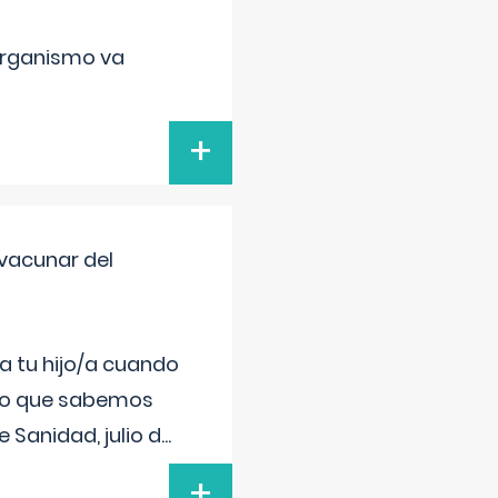
organismo va
+
vacunar del
a tu hijo/a cuando
 lo que sabemos
 Sanidad, julio d
...
+