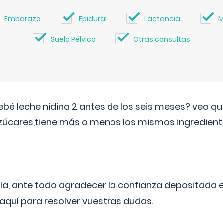
Embarazo
Epidural
Lactancia
M
Suelo Pélvico
Otras consultas
ebé leche nidina 2 antes de los seis meses? veo q
zúcares,tiene más o menos los mismos ingrediente
ila, ante todo agradecer la confianza depositada 
quí para resolver vuestras dudas.