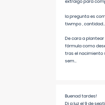
extraigo para comp
la pregunta es com
tiwmpo , cantidad....
De cara a plantear
fórmula como dese
tras el nacimiento 
sem
...
Buenad tardes!
Di a luz el 9 de s