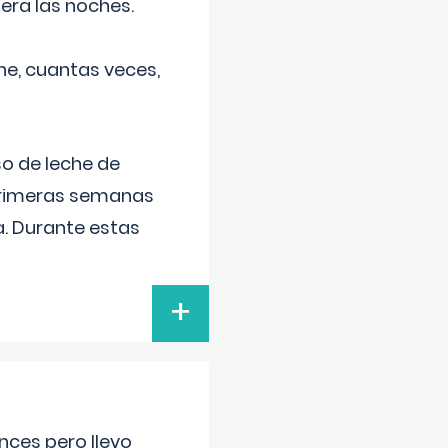
era las noches.
he, cuantas veces,
o de leche de
primeras semanas
a. Durante estas
+
nces pero llevo