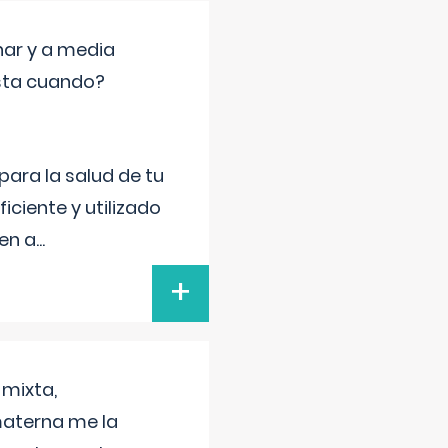
nar y a media
sta cuando?
para la salud de tu
iciente y utilizado
 en a
...
+
 mixta,
materna me la