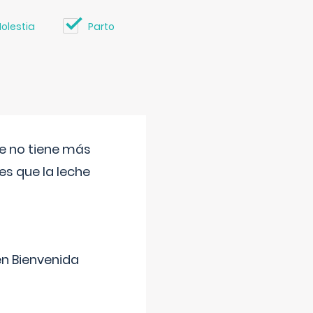
olestia
Parto
ue no tiene más
s que la leche
en Bienvenida