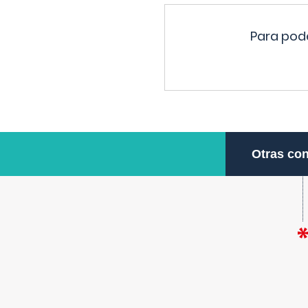
Para pode
Otras con