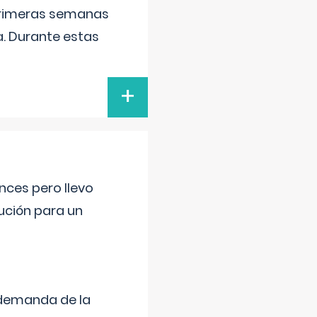
primeras semanas
a. Durante estas
+
nces pero llevo
lución para un
 demanda de la