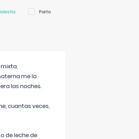
olestia
Parto
 mixta,
materna me la
era las noches.
he, cuantas veces,
o de leche de