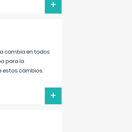
+
da cambia en todos
po para la
de estos cambios.
+