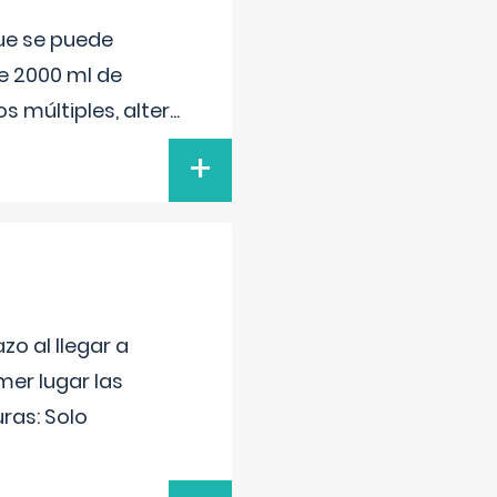
que se puede
e 2000 ml de
s múltiples, alter
...
+
o al llegar a
mer lugar las
uras: Solo