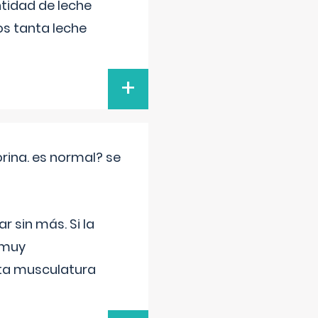
tidad de leche
s tanta leche
+
rina. es normal? se
 sin más. Si la
 muy
sta musculatura