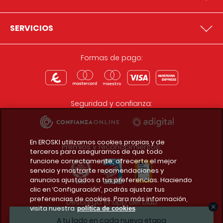
SERVICIOS
Formas de pago:
Seguridad y confianza:
En EROSKI utilizamos cookies propias y de
Premios y reconocimientos:
terceros para asegurarnos de que todo
funcione correctamente, ofrecerte el mejor
servicio y mostrarte recomendaciones y
anuncios ajustados a tus preferencias. Haciendo
clic en ‘Configuración’, podrás ajustar tus
preferencias de cookies. Para más información,
Descarga la app del club
visita nuestra
política de cookies
A tu lado en cada nueva etapa