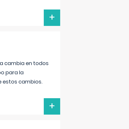
+
da cambia en todos
po para la
de estos cambios.
+