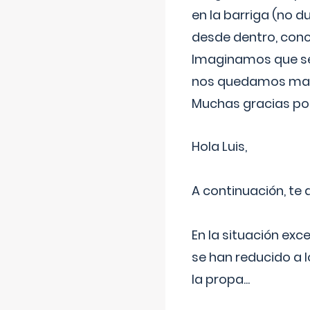
en la barriga (no du
desde dentro, con
Imaginamos que ser
nos quedamos mas t
Muchas gracias por
Hola Luis,
A continuación, te
En la situación exc
se han reducido a 
la propa
...