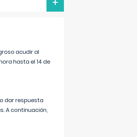
+
roso acudir al
ora hasta el 14 de
do dar respuesta
s. A continuación,