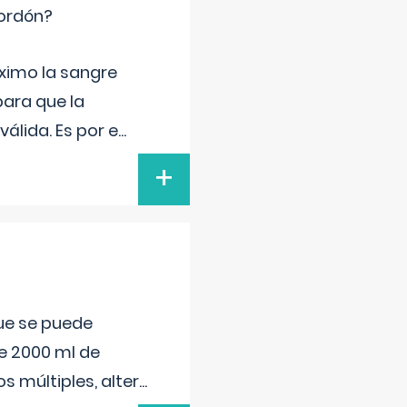
cordón?
ximo la sangre
para que la
álida. Es por e
...
+
que se puede
e 2000 ml de
s múltiples, alter
...