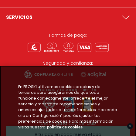
SERVICIOS
Formas de pago:
Seguridad y confianza:
En EROSKI utilizamos cookies propias y de
Premios y reconocimientos:
terceros para asegurarnos de que todo
funcione correctamente, ofrecerte el mejor
servicio y mostrarte recomendaciones y
anuncios ajustados a tus preferencias. Haciendo
clic en ‘Configuración’, podrás ajustar tus
preferencias de cookies. Para más información,
Descarga la app del club
visita nuestra
política de cookies
A tu lado en cada nueva etapa