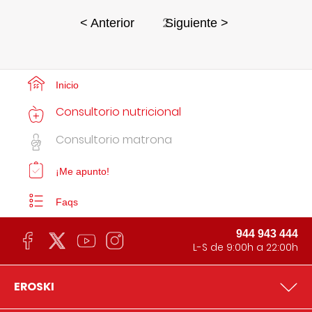
2
< Anterior
Siguiente >
Inicio
Consultorio nutricional
Consultorio matrona
¡Me apunto!
Faqs
944 943 444
L-S de 9:00h a 22:00h
EROSKI