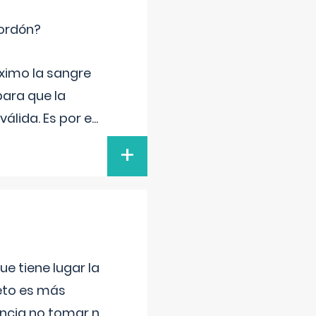
cordón?
ximo la sangre
para que la
álida. Es por e
...
+
e tiene lugar la
feto es más
ancia no tomar n
...