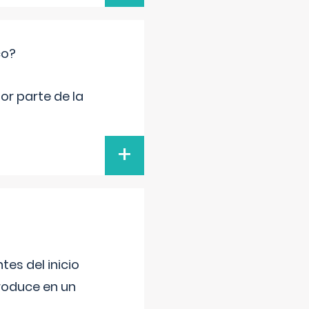
co?
por parte de la
+
es del inicio
produce en un