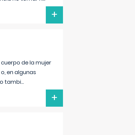
+
l cuerpo de la mujer
 o, en algunas
mo tambi
...
+