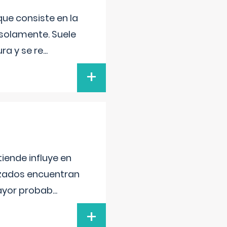
que consiste en la
 solamente. Suele
ra y se re
...
+
iende influye en
lizados encuentran
mayor probab
...
+