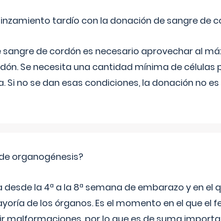
pinzamiento tardío con la donación de sangre de 
e sangre de cordón es necesario aprovechar al má
rdón. Se necesita una cantidad mínima de células 
. Si no se dan esas condiciones, la donación no es v
 de organogénesis?
a desde la 4ª a la 8ª semana de embarazo y en el qu
yoría de los órganos. Es el momento en el que el 
rir malformaciones, por lo que es de suma import