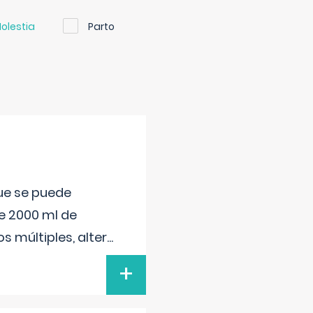
olestia
Parto
que se puede
e 2000 ml de
s múltiples, alter
...
+