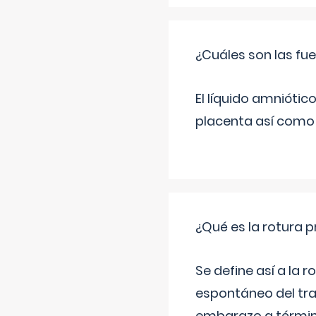
¿Cuáles son las fue
El líquido amniótic
placenta así como l
¿Qué es la rotura
Se define así a la
espontáneo del tra
embarazo a término