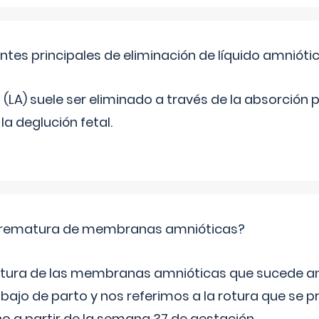
ntes principales de eliminación de líquido amnióti
o (LA) suele ser eliminado a través de la absorción 
a deglución fetal.
 prematura de membranas amnióticas?
 rotura de las membranas amnióticas que sucede ant
bajo de parto y nos referimos a la rotura que se 
 a partir de la semana 37 de gestación.