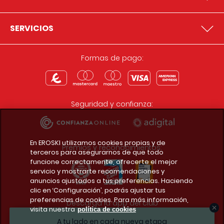
SERVICIOS
Formas de pago:
Seguridad y confianza:
En EROSKI utilizamos cookies propias y de
Premios y reconocimientos:
terceros para asegurarnos de que todo
funcione correctamente, ofrecerte el mejor
servicio y mostrarte recomendaciones y
anuncios ajustados a tus preferencias. Haciendo
clic en ‘Configuración’, podrás ajustar tus
preferencias de cookies. Para más información,
Descarga la app del club
visita nuestra
política de cookies
A tu lado en cada nueva etapa