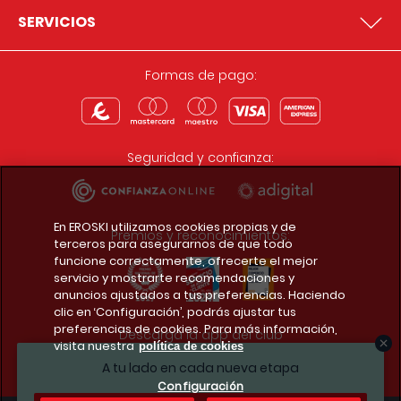
SERVICIOS
Formas de pago:
Seguridad y confianza:
En EROSKI utilizamos cookies propias y de
Premios y reconocimientos:
terceros para asegurarnos de que todo
funcione correctamente, ofrecerte el mejor
servicio y mostrarte recomendaciones y
anuncios ajustados a tus preferencias. Haciendo
clic en ‘Configuración’, podrás ajustar tus
preferencias de cookies. Para más información,
Descarga la app del club
visita nuestra
política de cookies
A tu lado en cada nueva etapa
Configuración