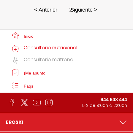
2
< Anterior
Siguiente >
Inicio
Consultorio nutricional
Consultorio matrona
¡Me apunto!
Faqs
944 943 444
L-S de 9:00h a 22:00h
EROSKI