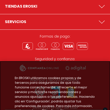
TIENDAS EROSKI
SERVICIOS
Formas de pago:
Seguridad y confianza:
En EROSKI utilizamos cookies propias y de
Premios y reconocimientos:
terceros para asegurarnos de que todo
funcione correctamente, ofrecerte el mejor
servicio y mostrarte recomendaciones y
anuncios ajustados a tus preferencias. Haciendo
clic en ‘Configuración’, podrás ajustar tus
preferencias de cookies. Para más información,
Descarga la app del club