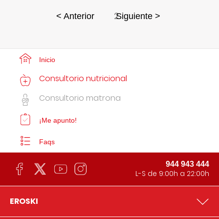
2
< Anterior
Siguiente >
Inicio
Consultorio nutricional
Consultorio matrona
¡Me apunto!
Faqs
944 943 444
L-S de 9:00h a 22:00h
EROSKI