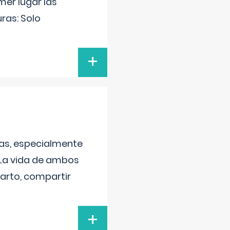
mer lugar las
uras: Solo
+
as, especialmente
 La vida de ambos
arto, compartir
+