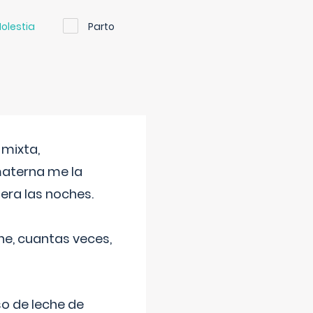
olestia
Parto
 mixta,
materna me la
era las noches.
he, cuantas veces,
o de leche de