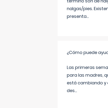
término son de nalg
nalgas/pies. Existe
presenta
...
¿Cómo puede ayudar
Las primeras sema
para las madres, q
está cambiando y e
des
...