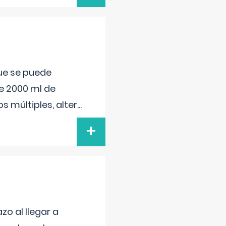
que se puede
e 2000 ml de
s múltiples, alter
...
+
o al llegar a