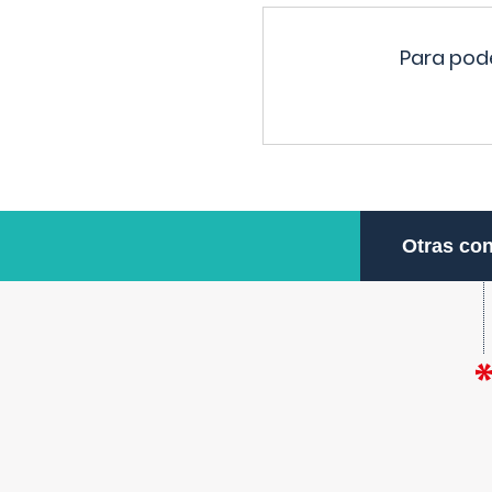
Para pode
Otras con