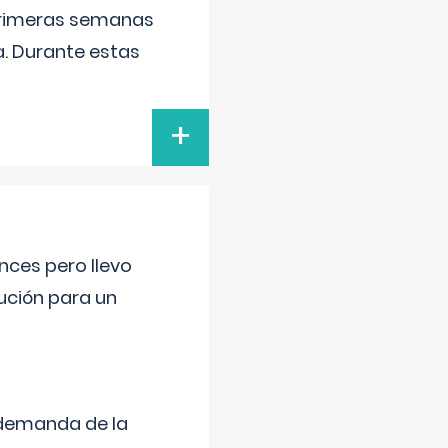
primeras semanas
a. Durante estas
+
nces pero llevo
lución para un
 demanda de la