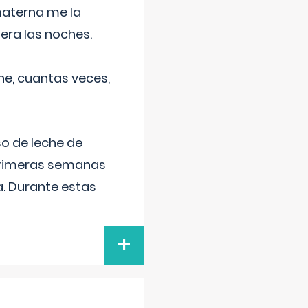
materna me la
era las noches.
he, cuantas veces,
o de leche de
primeras semanas
a. Durante estas
+