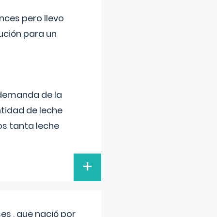
nces pero llevo
lución para un
 demanda de la
tidad de leche
s tanta leche
+
s , que nació por