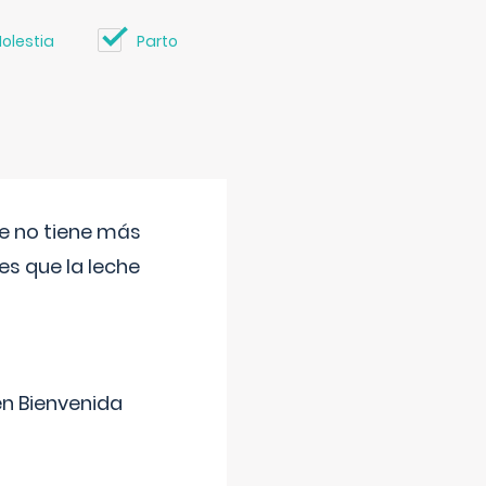
olestia
Parto
ue no tiene más
s que la leche
en Bienvenida