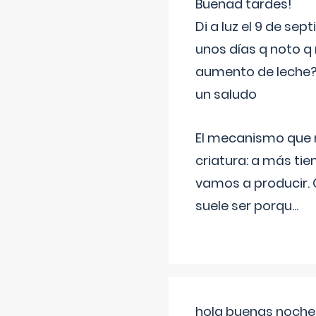
Buenad tardes!
Di a luz el 9 de s
unos días q noto q 
aumento de leche
un saludo
El mecanismo que r
criatura: a más t
vamos a producir.
suele ser porqu
...
hola buenas noches