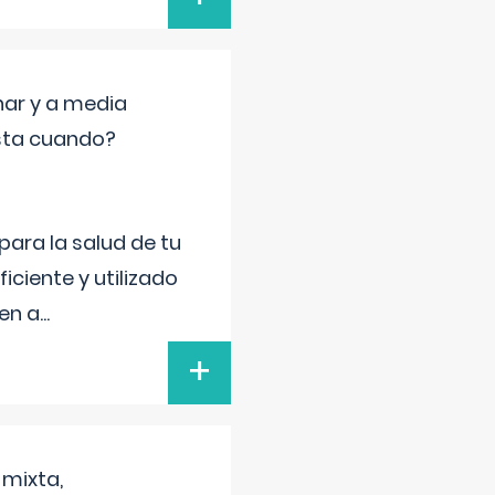
nar y a media
sta cuando?
para la salud de tu
iciente y utilizado
 en a
...
+
 mixta,