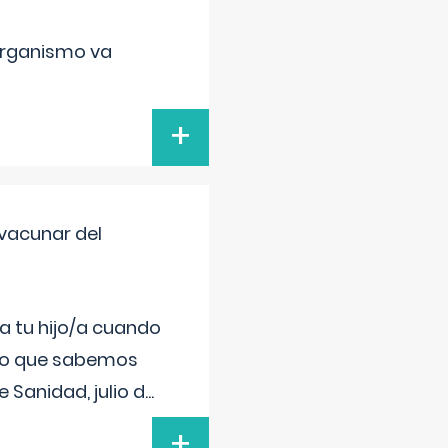
organismo va
+
vacunar del
a tu hijo/a cuando
 lo que sabemos
 Sanidad, julio d
...
+