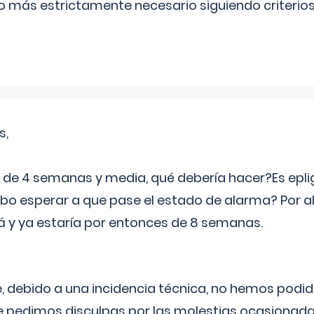
lo más estrictamente necesario siguiendo criterio
s,
e 4 semanas y media, qué debería hacer?Es eplig
o esperar a que pase el estado de alarma? Por ah
rá y ya estaría por entonces de 8 semanas.
 debido a una incidencia técnica, no hemos podi
Le pedimos disculpas por las molestias ocasionada