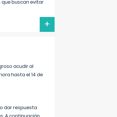
s que buscan evitar
+
roso acudir al
ora hasta el 14 de
do dar respuesta
s. A continuación,