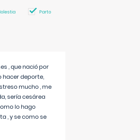
olestia
Parto
s , que nació por
 hacer deporte,
estreso mucho , me
a, sería cesárea
 como lo hago
a , y se como se