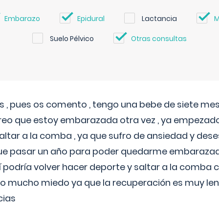
Embarazo
Epidural
Lactancia
M
Suelo Pélvico
Otras consultas
 , pues os comento , tengo una bebe de siete mese
reo que estoy embarazada otra vez , ya empezado
tar a la comba , ya que sufro de ansiedad y des
 que pasar un año para poder quedarme embarazad
así podría volver hacer deporte y saltar a la comba
o mucho miedo ya que la recuperación es muy lent
cias