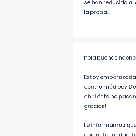
se han reducido a 
la propa
...
hola buenas noche
Estoy embarazada d
centro médico? Deb
abril éste no pasa
gracias!
Le informamos que,
con anterioridad. 