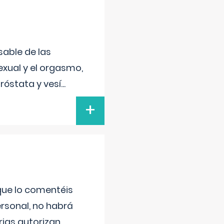
sable de las
exual y el orgasmo,
róstata y vesí
...
+
 que lo comentéis
ersonal, no habrá
ias autorizan
...