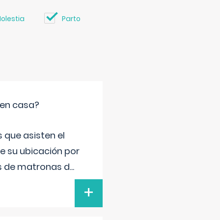
olestia
Parto
 en casa?
 que asisten el
de su ubicación por
s de matronas d
...
+