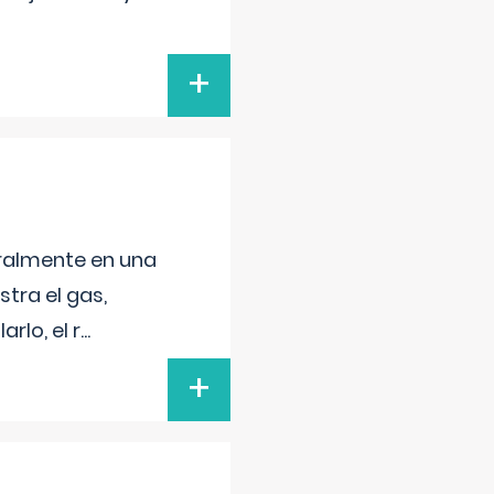
+
neralmente en una
tra el gas,
rlo, el r
...
+