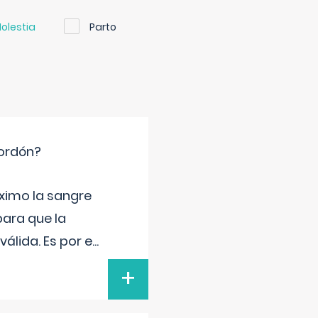
olestia
Parto
cordón?
ximo la sangre
para que la
álida. Es por e
...
+