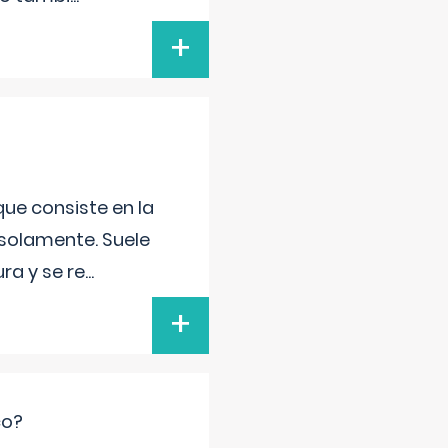
+
que consiste en la
 solamente. Suele
ra y se re
...
+
co?