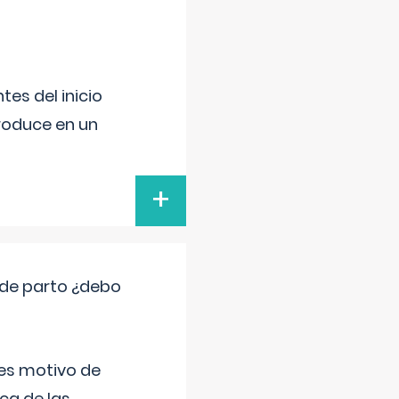
es del inicio
produce en un
+
 de parto ¿debo
 es motivo de
ica de las