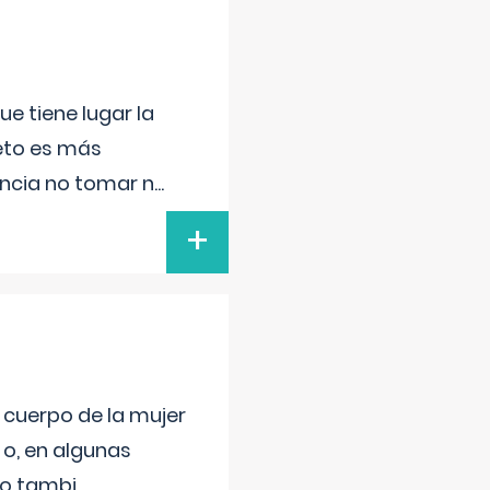
e tiene lugar la
feto es más
ancia no tomar n
...
+
l cuerpo de la mujer
 o, en algunas
mo tambi
...