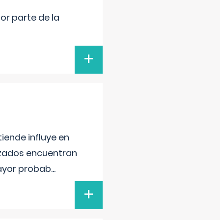
por parte de la
+
iende influye en
lizados encuentran
mayor probab
...
+