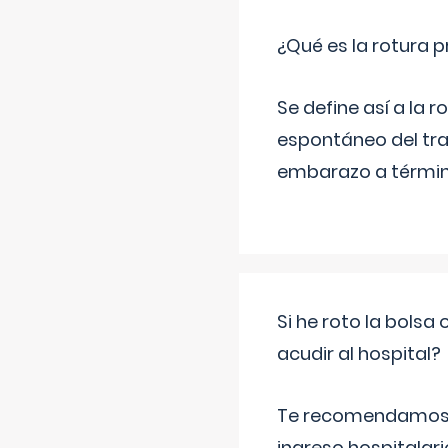
¿Qué es la rotura
Se define así a la
espontáneo del tra
embarazo a término
Si he roto la bols
acudir al hospital?
Te recomendamos ac
ingreso hospitalari