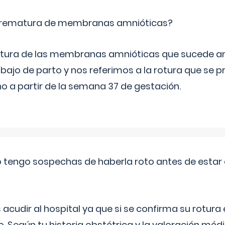
 prematura de membranas amnióticas?
 rotura de las membranas amnióticas que sucede ant
bajo de parto y nos referimos a la rotura que se 
 a partir de la semana 37 de gestación.
a o tengo sospechas de haberla roto antes de estar
udir al hospital ya que si se confirma su rotura
o. Según tu historia obstétrica y la valoración méd