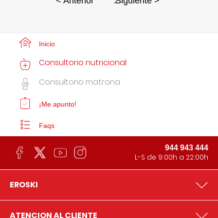
2
< Anterior
Siguiente >
Inicio
Consultorio nutricional
Consultorio matrona
¡Me apunto!
Faqs
944 943 444
L-S de 9:00h a 22:00h
EROSKI
ATENCION AL CLIENTE