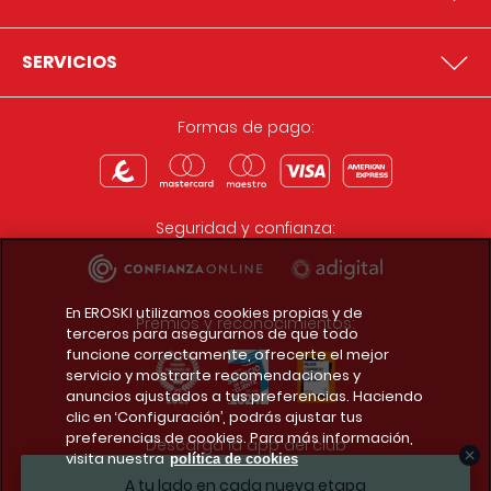
SERVICIOS
Formas de pago:
Seguridad y confianza:
En EROSKI utilizamos cookies propias y de
Premios y reconocimientos:
terceros para asegurarnos de que todo
funcione correctamente, ofrecerte el mejor
servicio y mostrarte recomendaciones y
anuncios ajustados a tus preferencias. Haciendo
clic en ‘Configuración’, podrás ajustar tus
preferencias de cookies. Para más información,
Descarga la app del club
visita nuestra
política de cookies
A tu lado en cada nueva etapa