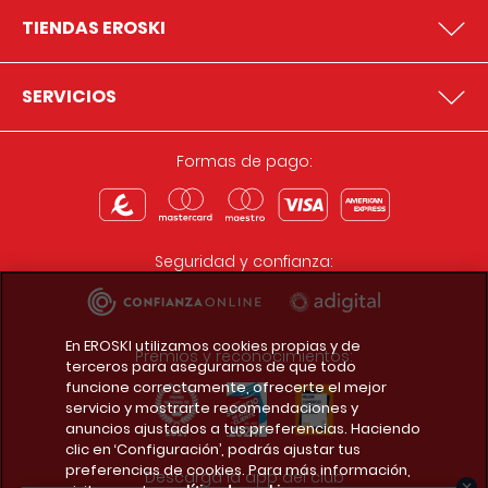
TIENDAS EROSKI
SERVICIOS
Formas de pago:
Seguridad y confianza:
En EROSKI utilizamos cookies propias y de
Premios y reconocimientos:
terceros para asegurarnos de que todo
funcione correctamente, ofrecerte el mejor
servicio y mostrarte recomendaciones y
anuncios ajustados a tus preferencias. Haciendo
clic en ‘Configuración’, podrás ajustar tus
preferencias de cookies. Para más información,
Descarga la app del club