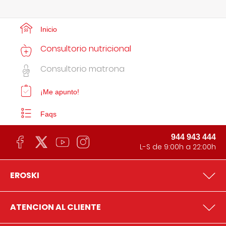
Inicio
Consultorio nutricional
Consultorio matrona
¡Me apunto!
Faqs
944 943 444
L-S de 9:00h a 22:00h
EROSKI
ATENCION AL CLIENTE