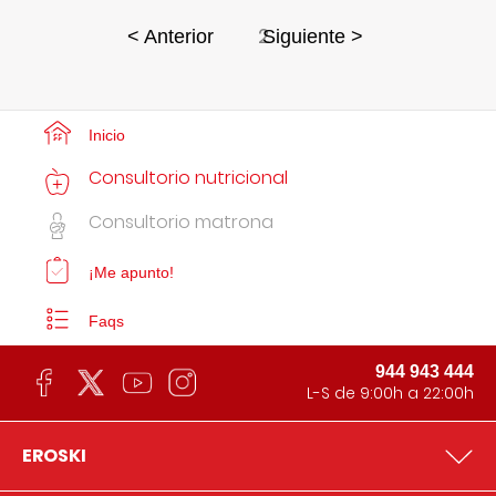
2
< Anterior
Siguiente >
Inicio
Consultorio nutricional
Consultorio matrona
¡Me apunto!
Faqs
944 943 444
L-S de 9:00h a 22:00h
EROSKI