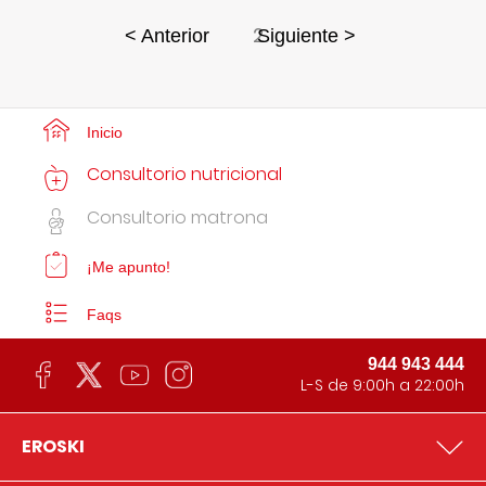
2
< Anterior
Siguiente >
Inicio
Consultorio nutricional
Consultorio matrona
¡Me apunto!
Faqs
944 943 444
L-S de 9:00h a 22:00h
EROSKI