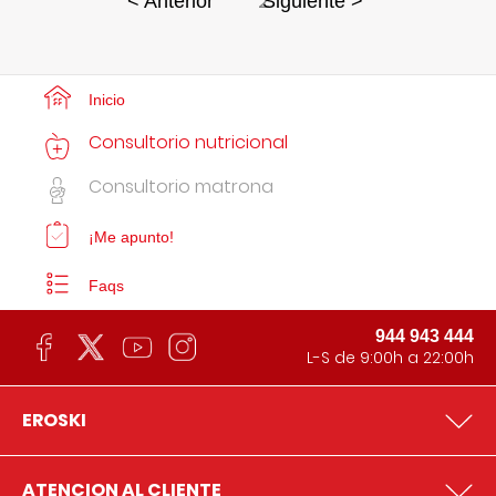
2
< Anterior
Siguiente >
Inicio
Consultorio nutricional
Consultorio matrona
¡Me apunto!
Faqs
944 943 444
L-S de 9:00h a 22:00h
EROSKI
ATENCION AL CLIENTE