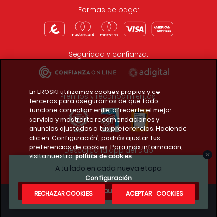
Formas de pago:
Seguridad y confianza:
En EROSKI utilizamos cookies propias y de
Premios y reconocimientos:
terceros para asegurarnos de que todo
funcione correctamente, ofrecerte el mejor
servicio y mostrarte recomendaciones y
anuncios ajustados a tus preferencias. Haciendo
clic en ‘Configuración’, podrás ajustar tus
preferencias de cookies. Para más información,
Descarga la app del club
visita nuestra
política de cookies
A tu lado en cada nueva etapa
Configuración
¿Te apuntas?
RECHAZAR COOKIES
ACEPTAR COOKIES
Condiciones legales