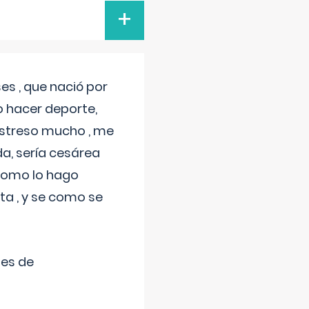
+
s , que nació por
 hacer deporte,
estreso mucho , me
a, sería cesárea
 como lo hago
a , y se como se
tes de