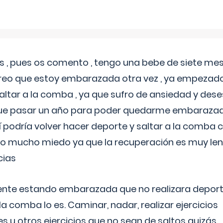
 , pues os comento , tengo una bebe de siete mese
reo que estoy embarazada otra vez , ya empezado
tar a la comba , ya que sufro de ansiedad y des
 que pasar un año para poder quedarme embarazad
así podría volver hacer deporte y saltar a la comba
o mucho miedo ya que la recuperación es muy lent
cias
ente estando embarazada que no realizara depor
la comba lo es. Caminar, nadar, realizar ejercicios
es u otros ejercicios que no sean de saltos quizás