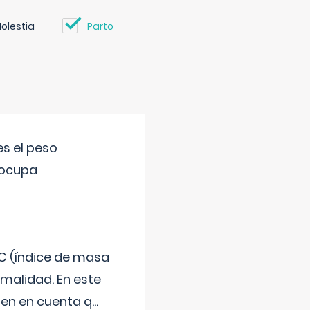
olestia
Parto
s el peso
eocupa
C (índice de masa
malidad. En este
 Ten en cuenta q
...