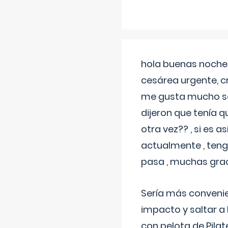
hola buenas noches
cesárea urgente, c
me gusta mucho sal
dijeron que tenía
otra vez?? , si es 
actualmente , teng
pasa , muchas gra
Sería más conveni
impacto y saltar a 
con pelota de Pilat