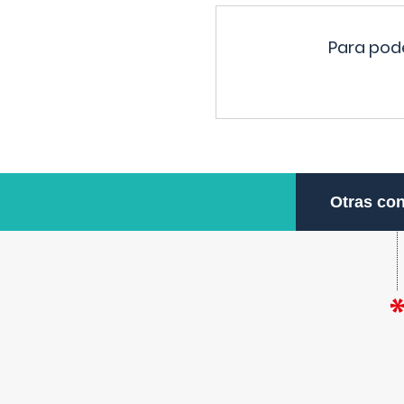
Para pode
Otras con