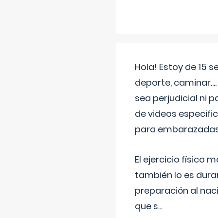
Hola! Estoy de 15 
deporte, caminar...
sea perjudicial ni 
de videos especifi
para embarazadas?
El ejercicio físic
también lo es dura
preparación al naci
que s
...