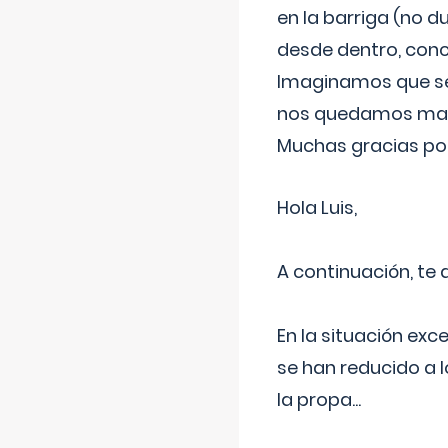
en la barriga (no du
desde dentro, con
Imaginamos que ser
nos quedamos mas t
Muchas gracias por
Hola Luis,
A continuación, te
En la situación exc
se han reducido a 
la propa
...