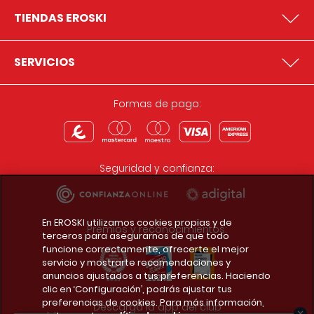
TIENDAS EROSKI
SERVICIOS
Formas de pago:
Seguridad y confianza:
En EROSKI utilizamos cookies propias y de
Premios y reconocimientos:
terceros para asegurarnos de que todo
funcione correctamente, ofrecerte el mejor
servicio y mostrarte recomendaciones y
anuncios ajustados a tus preferencias. Haciendo
clic en ‘Configuración’, podrás ajustar tus
preferencias de cookies. Para más información,
Descarga la app del club