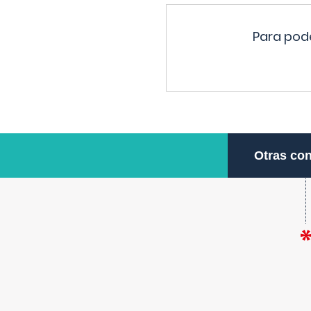
Para pode
Otras con