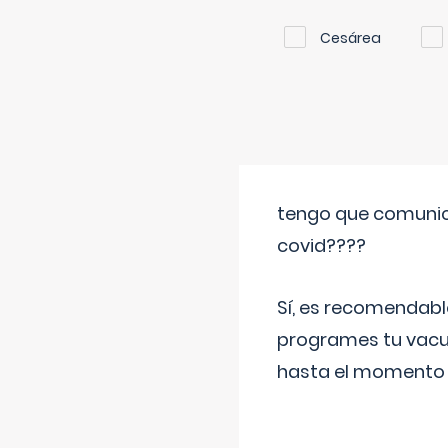
Cesárea
tengo que comunic
covid????
Sí, es recomendabl
programes tu vacun
hasta el momento so