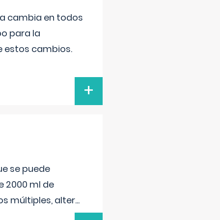
da cambia en todos
po para la
de estos cambios.
+
que se puede
e 2000 ml de
s múltiples, alter
...