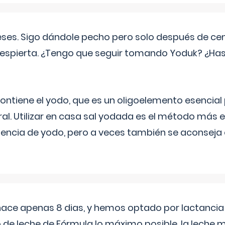
eses. Sigo dándole pecho pero solo después de ce
espierta. ¿Tengo que seguir tomando Yoduk? ¿Ha
ntiene el yodo, que es un oligoelemento esencial 
ral. Utilizar en casa sal yodada es el método más ef
ciencia de yodo, pero a veces también se aconseja
 hace apenas 8 dias, y hemos optado por lactancia
 de leche de Fórmula lo máximo posible. la leche 