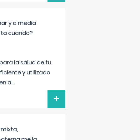
nar y a media
sta cuando?
para la salud de tu
iciente y utilizado
 en a
...
+
 mixta,
materna me la