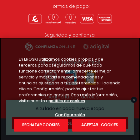
Formas de pago:
Seguridad y confianza:
En EROSKI utilizamos cookies propias y de
Premios y reconocimientos:
terceros para asegurarnos de que todo
funcione correctamente, ofrecerte el mejor
servicio y mostrarte recomendaciones y
anuncios ajustados a tus preferencias. Haciendo
clic en ‘Configuración’, podrás ajustar tus
preferencias de cookies. Para más información,
Descarga la app del club
visita nuestra
política de cookies
A tu lado en cada nueva etapa
Configuración
¿Te apuntas?
RECHAZAR COOKIES
ACEPTAR COOKIES
Condiciones legales