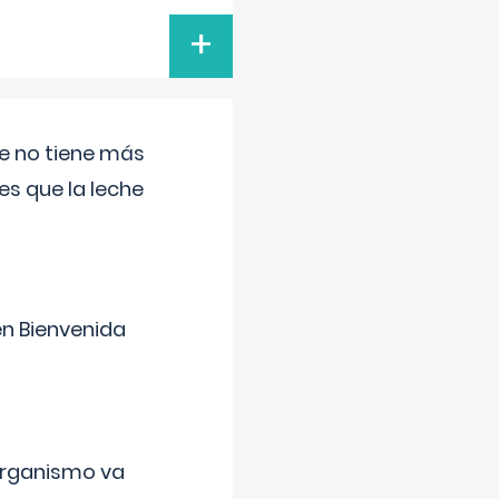
+
ue no tiene más
s que la leche
en Bienvenida
organismo va