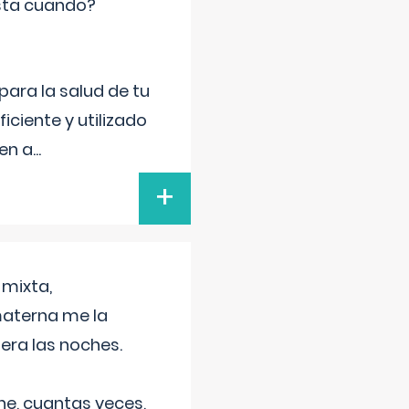
sta cuando?
para la salud de tu
iciente y utilizado
 en a
...
+
 mixta,
materna me la
era las noches.
he, cuantas veces,