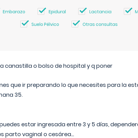
Embarazo
Epidural
Lactancia
M
Suelo Pélvico
Otras consultas
a canastilla o bolso de hospital y q poner
nes que ir preparando lo que necesites para la esta
mana 35.
puedes estar ingresada entre 3 y 5 días, dependerá
 es parto vaginal o cesárea
...